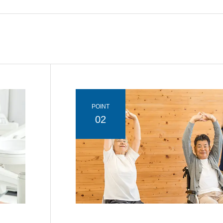
POINT
02