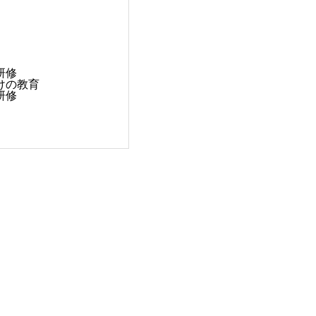
研修
けの教育
研修