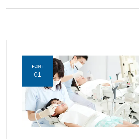
POINT
01