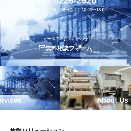
03-5226-2920
受付時間：月〜金（祝日除く）10:00〜18:00
メールでのお問い合わせ
無料相談フォーム
rvices
About Us